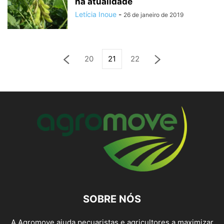
na atualidade
Letícia Inoue
-
26 de janeiro de 2019
20
21
22
SOBRE NÓS
A Agromove ajuda pecuaristas e agricultores a maximizar