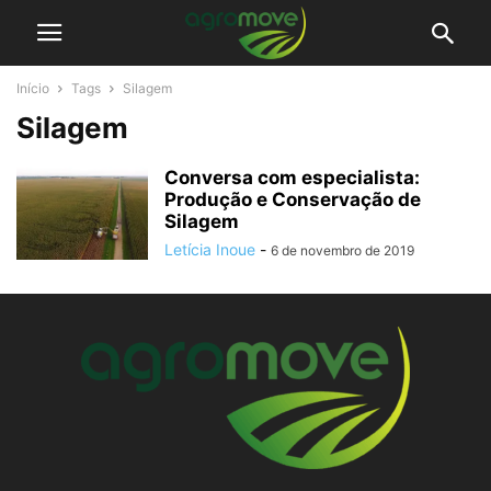
Início
Tags
Silagem
Silagem
Conversa com especialista:
Produção e Conservação de
Silagem
Letícia Inoue
-
6 de novembro de 2019