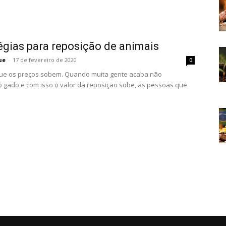
égias para reposição de animais
ue
-
17 de fevereiro de 2020
0
ue os preços sobem. Quando muita gente acaba não
gado e com isso o valor da reposição sobe, as pessoas que