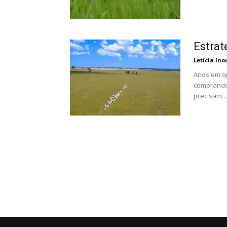
Estrat
Letícia Ino
Anos em q
comprando 
precisam...