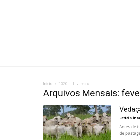
Início
2020
fevereiro
Arquivos Mensais: feve
Vedaçã
Letícia Ino
Antes de t
de pastage