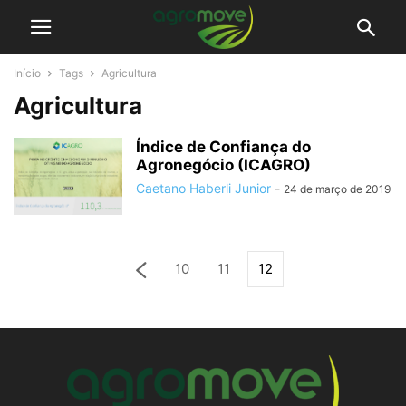
Início
Tags
Agricultura
Agricultura
Índice de Confiança do
Agronegócio (ICAGRO)
Caetano Haberli Junior
-
24 de março de 2019
10
11
12