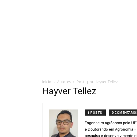
Início
Autores
Posts por Hayver Tellez
Hayver Tellez
1 POSTS
0 COMENTÁRIO
Engenheiro agrônomo pela UPT
e Doutorando em Agronomia - I
pesquisa e desenvolvimento de