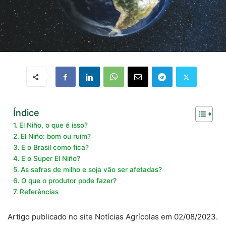
Índice
El Niño, o que é isso?
El Niño: bom ou ruim?
E o Brasil como fica?
E o Super El Niño?
As safras de milho e soja vão ser afetadas?
O que o produtor pode fazer?
Referências
Artigo publicado no site Notícias Agrícolas em 02/08/2023.