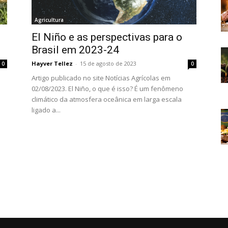
Agricultura
El Niño e as perspectivas para o
Brasil em 2023-24
Hayver Tellez
-
15 de agosto de 2023
0
0
Artigo publicado no site Notícias Agrícolas em
02/08/2023. El Niño, o que é isso? É um fenômeno
climático da atmosfera oceânica em larga escala
ligado a...