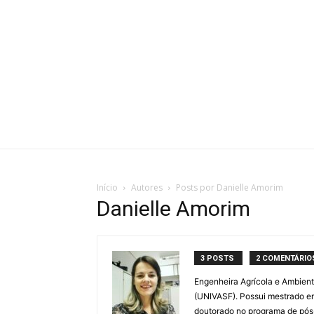
Início
Autores
Posts por Danielle Amorim
Danielle Amorim
3 POSTS
2 COMENTÁRIO
Engenheira Agrícola e Ambient
(UNIVASF). Possui mestrado em
doutorado no programa de pós