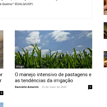
 de Queiroz" (ESALQ/USP).
Artigo
r
O manejo intensivo de pastagens e
r
as tendências da irrigação
Danielle Amorim
-
25 de maio de 2020
5
0