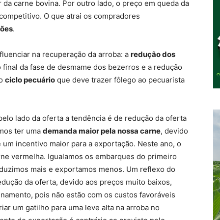
r da carne bovina. Por outro lado, o preço em queda da
competitivo. O que atrai os compradores
ções
.
nfluenciar na recuperação da arroba: a
redução dos
 o final da fase de desmame dos bezerros e a redução
vo
ciclo pecuário
que deve trazer fôlego ao pecuarista
elo lado da oferta a tendência é de redução da oferta
emos ter uma
demanda maior pela nossa carne
, devido
um incentivo maior para a exportação. Neste ano, o
arne vermelha. Igualamos os embarques do primeiro
oduzimos mais e exportamos menos. Um reflexo do
edução da oferta, devido aos preços muito baixos,
inamento, pois não estão com os custos favoráveis
iar um gatilho para uma leve alta na arroba no