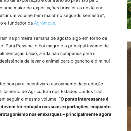
nto de exportação é contrário ao previsto pelo
volume maior de exportações brasileiras neste ano.
portar um volume bem maior no segundo semestre”,
do e fundador da
Agromove
.
iram na primeira semana de agosto algo em torno de
o. Para Pessina, o boi magro é o principal insumo de
limentação baixo, ainda não compensa para o
 desistência de levar o animal para o gancho e diminui
ito boa para incentivar o escoamento da produção
artamento de Agricultura dos Estados Unidos traz
vem seguir o mesmo volume.
”O ponto interessante é
s devem ter redução nas suas exportações, enquanto
o protagonismo nos embarques – principalmente agora