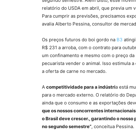
segundo semestre. Além disto, esse movime
relatório do USDA em abril, que previa um 
Para cumprir as previsões, precisamos ex
avalia Alberto Pessina, consultor de merca
Os preços futuros do boi gordo na
B3
ating
R$ 231 a arroba, com o contrato para outubr
um confinamento e mesmo com o preço da a
pecuarista vender o animal. Isso estimula a
a oferta de carne no mercado.
A
competitividade para a indústri
a está mu
para o mercado externo. O relatório do Dep
ainda que o consumo e as exportações de
que os nossos concorrentes internacionai
o Brasil deve crescer., garantindo o noss
no segundo semestre”
, conceitua Pessina.