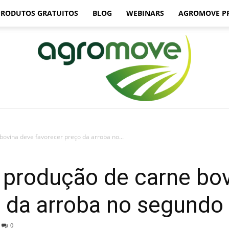
PRODUTOS GRATUITOS
BLOG
WEBINARS
AGROMOVE P
ovina deve favorecer preço da arroba no...
Agromove
produção de carne bov
o da arroba no segundo
0