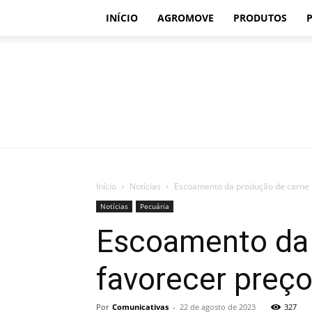
INÍCIO
AGROMOVE
PRODUTOS
Início
Notícias
Escoamento da produção de carne b
Notícias
Pecuária
Escoamento da 
favorecer preç
Por
Comunicativas
-
22 de agosto de 2023
327