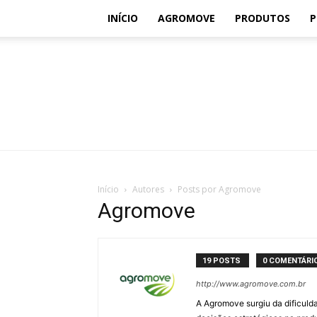
INÍCIO
AGROMOVE
PRODUTOS
P
Início
Autores
Posts por Agromove
Agromove
19 POSTS
0 COMENTÁRI
http://www.agromove.com.br
A Agromove surgiu da dificuld