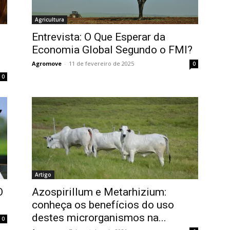
Agricultura
Entrevista: O Que Esperar da
Economia Global Segundo o FMI?
Agromove
-
11 de fevereiro de 2025
0
0
Artigo
O
Azospirillum e Metarhizium:
conheça os benefícios do uso
destes microrganismos na...
0