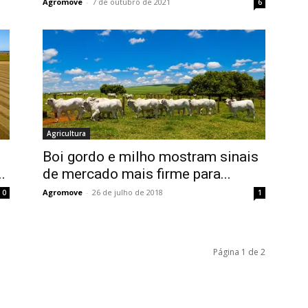
Agromove
-
7 de outubro de 2021
6
Agricultura
Boi gordo e milho mostram sinais
.
de mercado mais firme para...
Agromove
-
26 de julho de 2018
0
1
Página 1 de 2