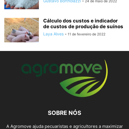
Gustavo Bortholazzi
-
24 de maio de 2022
Cálculo dos custos e indicador
de custos de produção de suínos
Laya Alves
-
11 de fevereiro de 2022
SOBRE NÓS
A Agromove ajuda pecuaristas e agricultores a maximizar