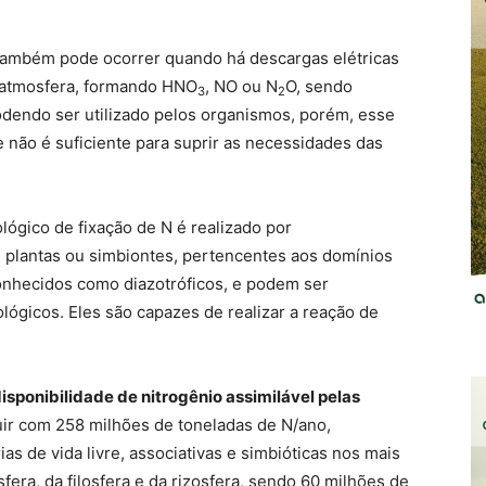
ambém pode ocorrer quando há descargas elétricas
atmosfera, formando HNO
, NO ou N
O, sendo
3
2
odendo ser utilizado pelos organismos, porém, esse
não é suficiente para suprir as necessidades das
lógico de fixação de N é realizado por
s plantas ou simbiontes, pertencentes aos domínios
onhecidos como diazotróficos, e podem ser
lógicos. Eles são capazes de realizar a reação de
isponibilidade de nitrogênio assimilável pelas
uir com 258 milhões de toneladas de N/ano,
as de vida livre, associativas e simbióticas nos mais
fera, da filosfera e da rizosfera, sendo 60 milhões de