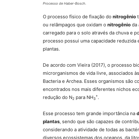
Processo de Haber-Bosch.
O processo físico de fixação do
nitrogênio
t
ou relâmpagos que oxidam o
nitrogênio
da 
carregado para o solo através da chuva e p
processo possui uma capacidade reduzida e 
plantas.
De acordo com Vieira (2017), o processo bio
microrganismos de vida livre, associados à
Bacteria e Archea. Esses organismos são c
encontrados nos mais diferentes nichos eco
+
redução do N
para NH
.
2
3
Esse processo tem grande importância na
d
plantas
, sendo que são capazes de contrib
considerando a atividade de todas as bactéri
diversos ecossistemas dos oceanos, da litos