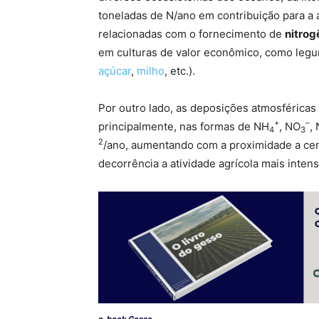
toneladas de N/ano em contribuição para a 
relacionadas com o fornecimento de
nitrog
em culturas de valor econômico, como legu
açúcar
,
milho
, etc.).
Por outro lado, as deposições atmosféricas
+
–
principalmente, nas formas de NH
, NO
,
4
3
2
/ano, aumentando com a proximidade a cen
decorrência a atividade agrícola mais intens