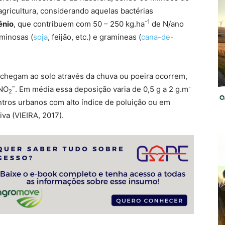
agricultura, considerando aquelas bactérias
-1
ênio
, que contribuem com 50 – 250 kg.ha
de N/ano
minosas (
soja
, feijão, etc.) e gramíneas (
cana-de-
 chegam ao solo através da chuva ou poeira ocorrem,
–
-
 NO
. Em média essa deposição varia de 0,5 g a 2 g.m
2
tros urbanos com alto índice de poluição ou em
iva (VIEIRA, 2017).