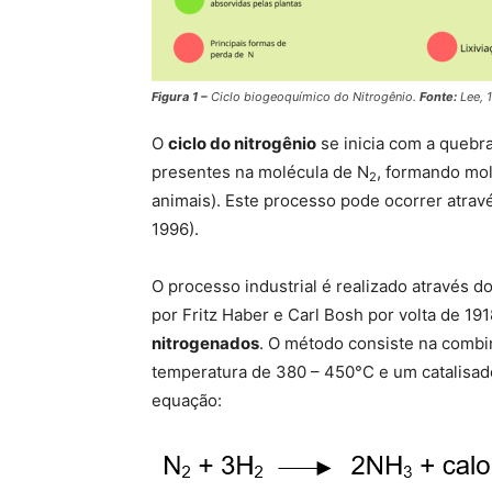
Figura 1 –
Ciclo biogeoquímico do Nitrogênio.
Fonte:
Lee, 
O
ciclo do nitrogênio
se inicia com a quebra
presentes na molécula de N
, formando mo
2
animais). Este processo pode ocorrer atravé
1996).
O processo industrial é realizado através
por Fritz Haber e Carl Bosh por volta de 1
nitrogenados
. O método consiste na comb
temperatura de 380 – 450°C e um catalisado
equação: