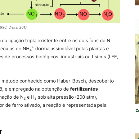
1996; Vieira, 2017.
 da ligação tripla existente entre os dois íons de N
+
léculas de NH
(forma assimilável pelas plantas e
4
s de processos biológicos, industriais ou físicos (LEE,
 do método conhecido como Haber-Bosch, descoberto
918, e empregado na obtenção de
fertilizantes
inação de N
e H
sob alta pressão (200 atm),
2
2
r de ferro ativado, a reação é representada pela