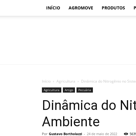
INÍCIO
AGROMOVE
PRODUTOS
Início
Agricultura
Dinâmica do Nitrogênio no Siste
Agricultura
Artigo
Pecuária
Dinâmica do Nit
Ambiente
Por
Gustavo Bortholazzi
-
24 de maio de 2022
563