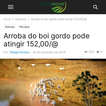
Início
Notícias
Arroba do boi gordo pode atingir 152,00/@
Notícias
Pecuária
Arroba do boi gordo pode
atingir 152,00/@
630
0
Por
Thiago Pereira
-
29 de novembro de 2018