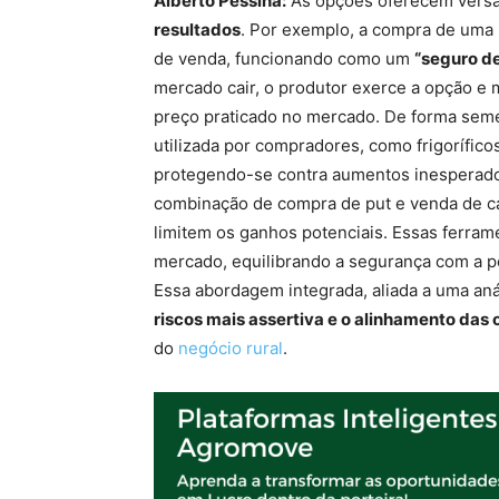
Alberto Pessina:
As opções oferecem versa
resultados
. Por exemplo, a compra de uma
de venda, funcionando como um
“seguro d
mercado cair, o produtor exerce a opção e m
preço praticado no mercado. De forma semel
utilizada por compradores, como frigorífico
protegendo-se contra aumentos inesperados
combinação de compra de put e venda de ca
limitem os ganhos potenciais. Essas ferram
mercado, equilibrando a segurança com a po
Essa abordagem integrada, aliada a uma aná
riscos mais assertiva e o alinhamento das
do
negócio rural
.