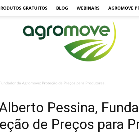
PRODUTOS GRATUITOS
BLOG
WEBINARS
AGROMOVE P
 Fundador da Agromove: Proteção de Preços para Produtores...
Agromove
Alberto Pessina, Fund
eção de Preços para P