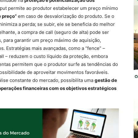
tilidade na
proteção e potencialização dos
 put permite ao produtor estabelecer um preço mínimo
e preço”
em caso de desvalorização do produto. Se o
inimiza a perda; se subir, ele se beneficia do melhor
hante, a compra de call (seguro de alta) pode ser
s, para garantir um preço máximo de aquisição,
. Estratégias mais avançadas, como a “fence” –
ll – reduzem o custo líquido da proteção, embora
entas permitem que o produtor surfe as tendências do
ssibilidade de aproveitar movimentos favoráveis.
lise constante do mercado, possibilita uma
gestão de
 operações financeiras com os objetivos estratégicos