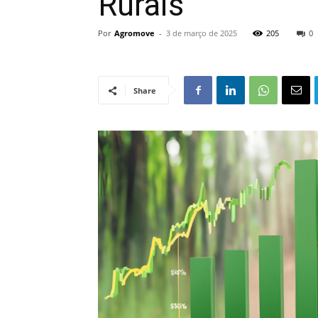
Rurais
Por
Agromove
-
3 de março de 2025
205
0
Share