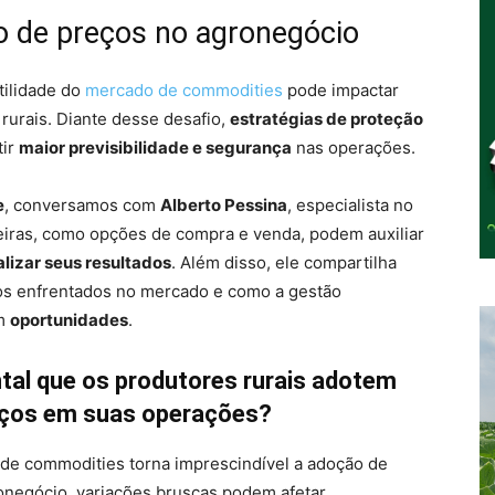
o de preços no agronegócio
tilidade do
mercado de commodities
pode impactar
rurais. Diante desse desafio,
estratégias de proteção
tir
maior previsibilidade e segurança
nas operações.
e
, conversamos com
Alberto Pessina
, especialista no
ceiras, como opções de compra e venda, podem auxiliar
alizar seus resultados
. Além disso, ele compartilha
fios enfrentados no mercado e como a gestão
em
oportunidades
.
al que os produtores rurais adotem
reços em suas operações?
 de commodities torna imprescindível a adoção de
onegócio, variações bruscas podem afetar