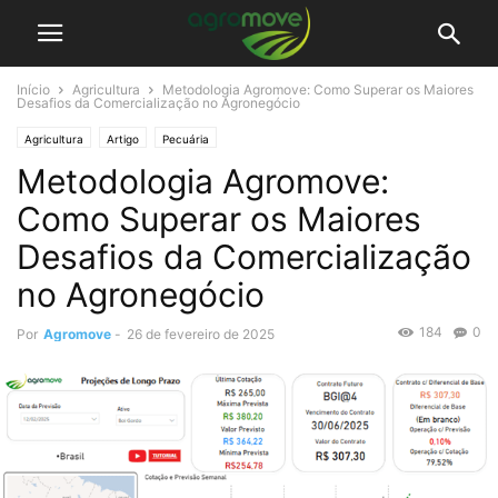
Início
Agricultura
Metodologia Agromove: Como Superar os Maiores
Desafios da Comercialização no Agronegócio
Agricultura
Artigo
Pecuária
Metodologia Agromove:
Como Superar os Maiores
Desafios da Comercialização
no Agronegócio
184
0
Por
Agromove
-
26 de fevereiro de 2025