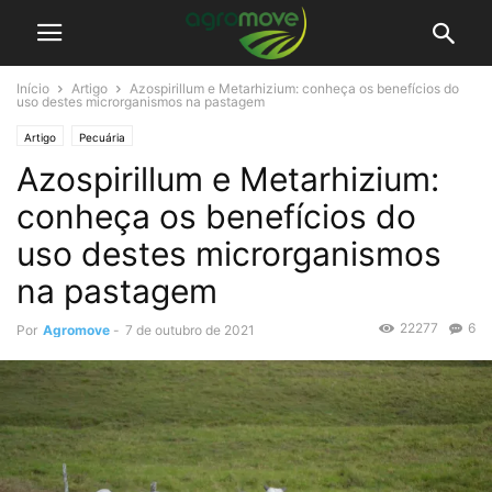
Início
Artigo
Azospirillum e Metarhizium: conheça os benefícios do
uso destes microrganismos na pastagem
Artigo
Pecuária
Azospirillum e Metarhizium:
conheça os benefícios do
uso destes microrganismos
na pastagem
22277
6
Por
Agromove
-
7 de outubro de 2021