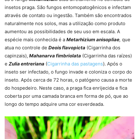
insetos praga. São fungos entomopatogênicos e infectam
através de contato ou ingestão. Também são encontrados
naturalmente nos solos, mas a utilização como produto
aumentou as possibilidades de seu uso em escala. A
espécie mais conhecida é a
Metarhizium anisopliae
,
que
atua no controle de
Deois flavopicta
(Cigarrinha dos
capinzais),
Mahanarva fimbriolata
(Cigarrinha das raízes)
e
Zulia entreriana
(
Cigarrinha das pastagens
). Após o
inseto ser infectado, o fungo invade e coloniza o corpo do
inseto. Após cerca de 72 horas, o patógeno causa a morte
do hospedeiro. Neste caso, a praga fica enrijecida e fica
coberta por uma camada branca em forma de pó, que ao
longo do tempo adquire uma cor esverdeada.