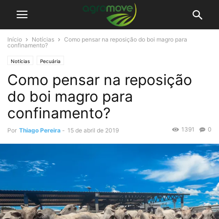
Início
Notícias
Como pensar na reposição do boi magro para
confinamento?
Notícias
Pecuária
Como pensar na reposição
do boi magro para
confinamento?
1391
0
Por
Thiago Pereira
-
15 de abril de 2019