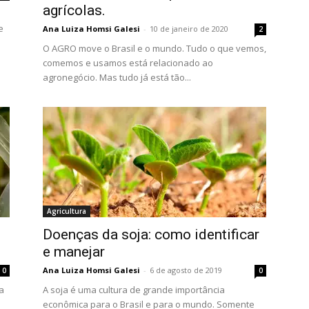
agrícolas.
e
Ana Luiza Homsi Galesi
-
10 de janeiro de 2020
2
O AGRO move o Brasil e o mundo. Tudo o que vemos,
comemos e usamos está relacionado ao
agronegócio. Mas tudo já está tão...
Agricultura
Doenças da soja: como identificar
e manejar
Ana Luiza Homsi Galesi
-
6 de agosto de 2019
0
0
a
A soja é uma cultura de grande importância
econômica para o Brasil e para o mundo. Somente