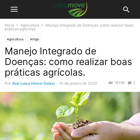
Início
Agricultura
Manejo Integrado de Doenças: como realizar boas
práticas agrícolas.
Agricultura
Artigo
Manejo Integrado de
Doenças: como realizar boas
práticas agrícolas.
18196
2
Por
Ana Luiza Homsi Galesi
-
10 de janeiro de 2020