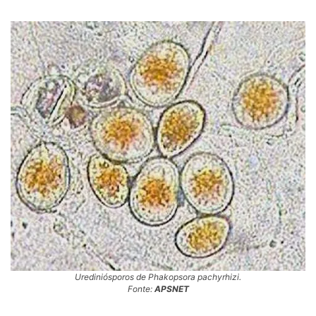
Urediniósporos de Phakopsora pachyrhizi.
Fonte:
APSNET