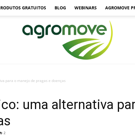
PRODUTOS GRATUITOS
BLOG
WEBINARS
AGROMOVE P
tiva para o manejo de pragas e doenças
Agromove
ico: uma alternativa pa
as
2