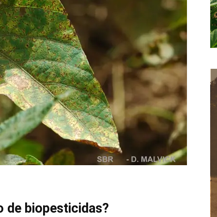
o de
biopesticidas
?