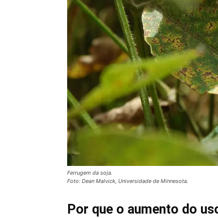
Ferrugem da soja.
Foto: Dean Malvick, Universidade de Minnesota.
Por que
o aumento do us