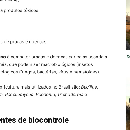
a produtos tóxicos;
is de pragas e doenças.
ico
é combater pragas e doenças agrícolas usando a
urais, que podem ser macrobiológicos (insetos
ológicos (fungos, bactérias, vírus e nematoides).
ricultura mais utilizados no Brasil são:
Bacillus
,
um
,
Paecilomyces
,
Pochonia
,
Trichoderma
e
ntes de
bioco
n
trole