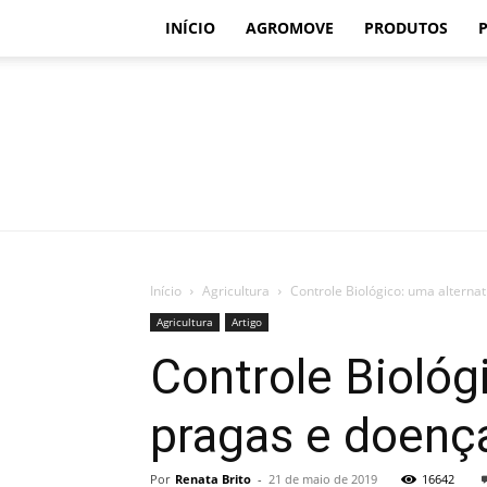
INÍCIO
AGROMOVE
PRODUTOS
Início
Agricultura
Controle Biológico: uma alterna
Agricultura
Artigo
Controle Biológ
pragas e doenç
Por
Renata Brito
-
21 de maio de 2019
16642