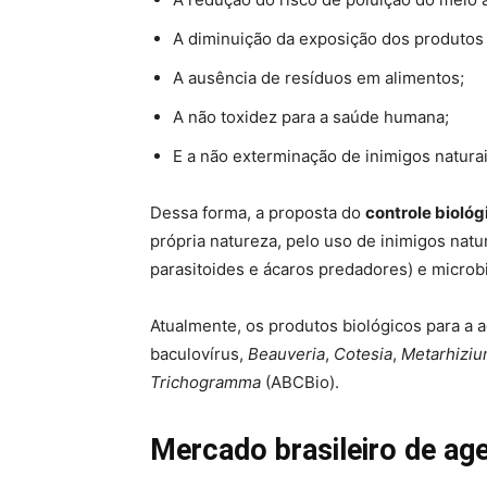
A diminuição da exposição dos produtos 
A ausência de resíduos em alimentos;
A não toxidez para a saúde humana;
E a não exterminação de inimigos natura
Dessa forma, a proposta do
controle biológ
própria natureza, pelo uso de inimigos nat
parasitoides e ácaros predadores) e microbi
Atualmente, os produtos biológicos para a ag
baculovírus,
Beauveria
,
Cotesia
,
Metarhizi
Trichogramma
(ABCBio).
Mercado
brasileiro de
age