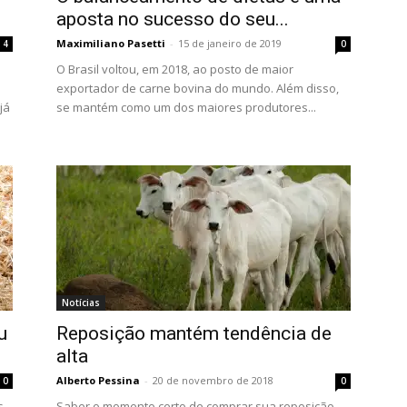
aposta no sucesso do seu...
Maximiliano Pasetti
-
15 de janeiro de 2019
4
0
O Brasil voltou, em 2018, ao posto de maior
exportador de carne bovina do mundo. Além disso,
já
se mantém como um dos maiores produtores...
Notícias
u
Reposição mantém tendência de
alta
Alberto Pessina
-
20 de novembro de 2018
0
0
s
Saber o momento certo de comprar sua reposição