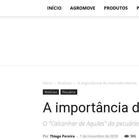
INÍCIO
AGROMOVE
PRODUTOS
Início
Notícias
A importância do mercado interno
Notícias
Pecuária
A importância 
O "Calcanhar de Aquiles" da pecuária 
Por
Thiago Pereira
-
1 de novembro de 2018
986