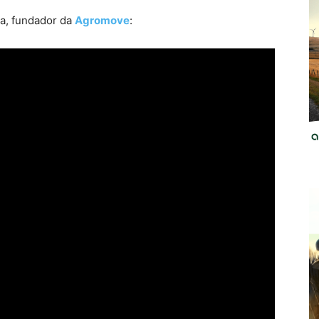
na, fundador da
Agromove
: