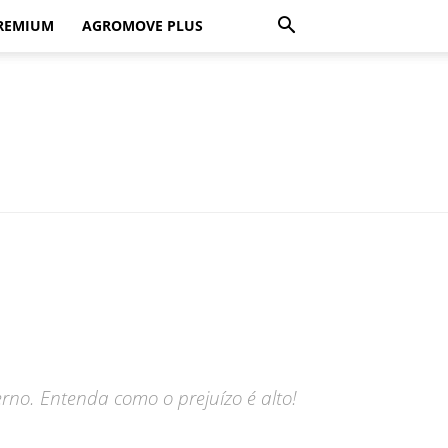
REMIUM
AGROMOVE PLUS
rno. Entenda como o prejuízo é alto!