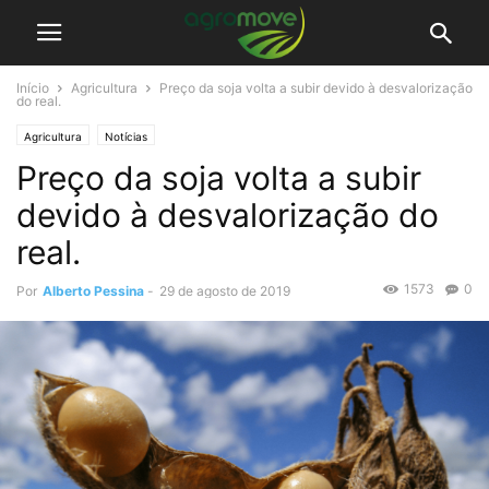
Início
Agricultura
Preço da soja volta a subir devido à desvalorização
do real.
Agricultura
Notícias
Preço da soja volta a subir
devido à desvalorização do
real.
1573
0
Por
Alberto Pessina
-
29 de agosto de 2019