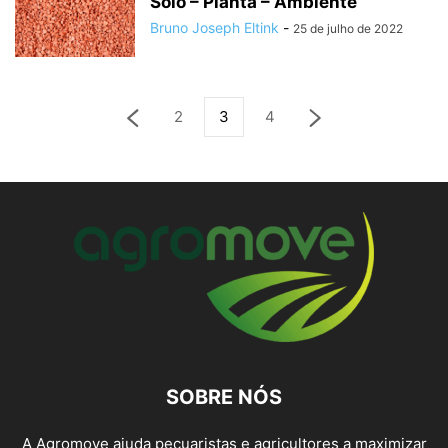
Solo – Planta – Ambiente
Bruno Joseph Eltink
-
25 de julho de 2022
2
3
4
SOBRE NÓS
A Agromove ajuda pecuaristas e agricultores a maximizar