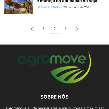
e manejo da aplicação na soja
Otávio Cesário
-
20 de junho de 2023
1
2
3
SOBRE NÓS
A Agromove ajuda pecuaristas e agricultores a maximizar