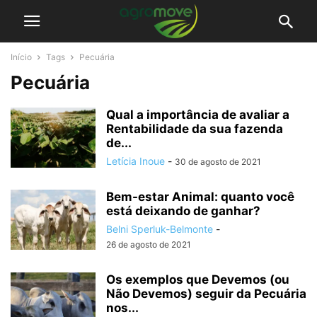
Início
Tags
Pecuária
Pecuária
Qual a importância de avaliar a
Rentabilidade da sua fazenda
de...
Letícia Inoue
-
30 de agosto de 2021
Bem-estar Animal: quanto você
está deixando de ganhar?
Belni Sperluk-Belmonte
-
26 de agosto de 2021
Os exemplos que Devemos (ou
Não Devemos) seguir da Pecuária
nos...