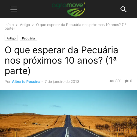
Início
Artigo
O que esperar da Pecuária nos próximos 10 anos? (1ª
parte)
Artigo
Pecuária
O que esperar da Pecuária
nos próximos 10 anos? (1ª
parte)
801
0
Por
Alberto Pessina
-
7 de janeiro de 2018