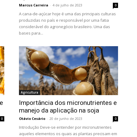
a
Marcus Carreira
-
4 de julho de 2023
0
A cana-de-açúcar hoje é uma das principais culturas
produzidas no país e responsável por uma fatia
considerável do agronegócio brasileiro. Uma das
bases para...
Agricultura
 e
Importância dos micronutrientes e
manejo da aplicação na soja
Otávio Cesário
-
20 de junho de 2023
0
0
Introdução Deve-se entender por micronutrientes
aqueles elementos os quais as plantas precisam em