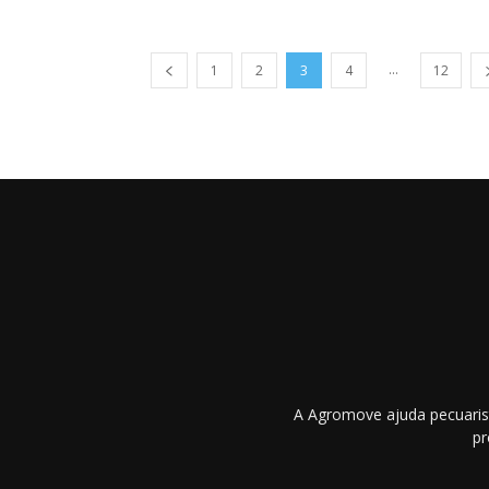
...
1
2
3
4
12
A Agromove ajuda pecuarist
pr