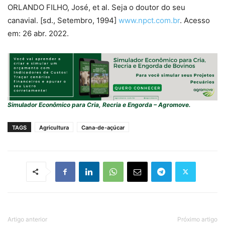
ORLANDO FILHO, José, et al. Seja o doutor do seu
canavial. [sd., Setembro, 1994]
www.npct.com.br
. Acesso
em: 26 abr. 2022.
Simulador Econômico para Cria, Recria e Engorda – Agromove.
TAGS
Agricultura
Cana-de-açúcar
Artigo anterior
Próximo artigo