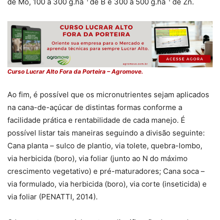
de Mo, 100 a 300 g.ha
de B e 300 a 500 g.ha
de Zn.
Curso Lucrar Alto Fora da Porteira – Agromove.
Ao fim, é possível que os micronutrientes sejam aplicados
na cana-de-açúcar de distintas formas conforme a
facilidade prática e rentabilidade de cada manejo. É
possível listar tais maneiras seguindo a divisão seguinte:
Cana planta – sulco de plantio, via tolete, quebra-lombo,
via herbicida (boro), via foliar (junto ao N do máximo
crescimento vegetativo) e pré-maturadores; Cana soca –
via formulado, via herbicida (boro), via corte (inseticida) e
via foliar (PENATTI, 2014).