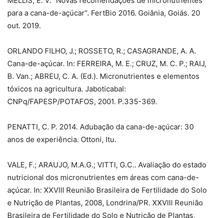
MELLIS, E. V. “Novas recomendações de micronutrientes
para a cana-de-açúcar”. FertBio 2016. Goiânia, Goiás. 20
out. 2019.
ORLANDO FILHO, J.; ROSSETO, R.; CASAGRANDE, A. A.
Cana-de-açúcar. In: FERREIRA, M. E.; CRUZ, M. C. P.; RAIJ,
B. Van.; ABREU, C. A. (Ed.). Micronutrientes e elementos
tóxicos na agricultura. Jaboticabal:
CNPq/FAPESP/POTAFOS, 2001. P.335-369.
PENATTI, C. P. 2014. Adubação da cana-de-açúcar: 30
anos de experiência. Ottoni, Itu.
VALE, F.; ARAUJO, M.A.G.; VITTI, G.C.. Avaliação do estado
nutricional dos micronutrientes em áreas com cana-de-
açúcar. In: XXVIII Reunião Brasileira de Fertilidade do Solo
e Nutrição de Plantas, 2008, Londrina/PR. XXVIII Reunião
Brasileira de Fertilidade do Solo e Nutrição de Plantas,