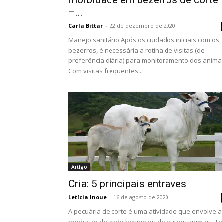
morbidade em bezerros de corte
–...
Carla Bittar
-
22 de dezembro de 2020
Manejo sanitário Após os cuidados iniciais com os
bezerros, é necessária a rotina de visitas (de
preferência diária) para monitoramento dos animai
Com visitas frequentes...
Artigo
Cria: 5 principais entraves
Letícia Inoue
-
16 de agosto de 2020
A pecuária de corte é uma atividade que envolve a
produção de gado bovino ou de outros animais. T