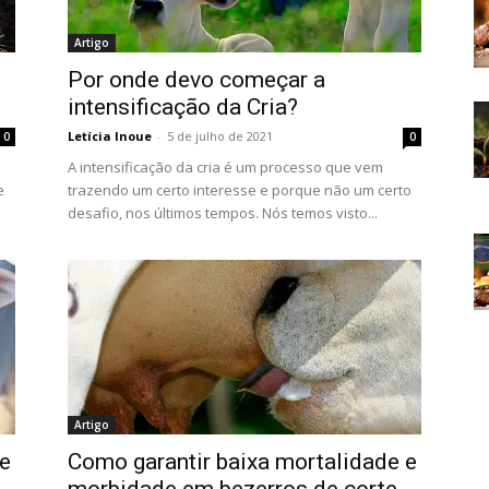
Artigo
Por onde devo começar a
intensificação da Cria?
Letícia Inoue
-
5 de julho de 2021
0
0
A intensificação da cria é um processo que vem
e
trazendo um certo interesse e porque não um certo
desafio, nos últimos tempos. Nós temos visto...
Artigo
 e
Como garantir baixa mortalidade e