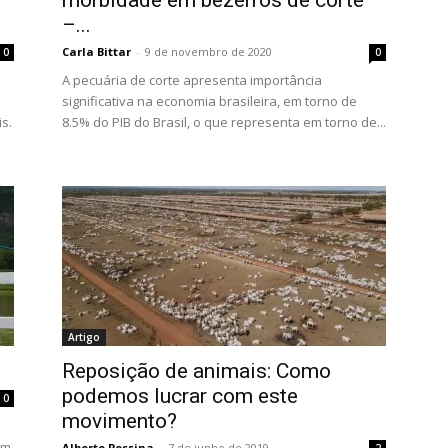
morbidade em bezerros de corte
–...
Carla Bittar
-
9 de novembro de 2020
0
0
A pecuária de corte apresenta importância
significativa na economia brasileira, em torno de
s.
8.5% do PIB do Brasil, o que representa em torno de...
Artigo
Reposição de animais: Como
podemos lucrar com este
0
movimento?
em
Alberto Pessina
-
7 de junho de 2019