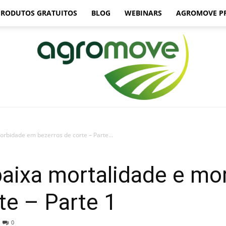
PRODUTOS GRATUITOS
BLOG
WEBINARS
AGROMOVE P
rbidade em bezerros de corte – Parte...
Agromove
baixa mortalidade e m
te – Parte 1
0