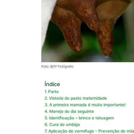
Foto: BOY Fotógrafo.
Índice
Parto
Vistoria do pasto maternidade
A primeira mamada é muito importante!
Manejo do dia seguinte
Identificação – brinco e tatuagem
Cura do umbigo
Aplicação de vermífugo – Prevenção de mií