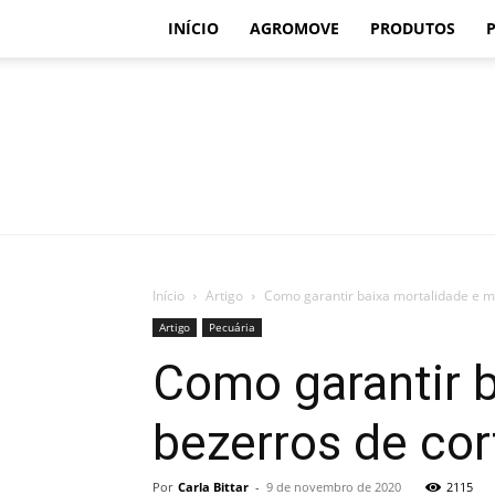
INÍCIO
AGROMOVE
PRODUTOS
Início
Artigo
Como garantir baixa mortalidade e mo
Artigo
Pecuária
Como garantir 
bezerros de cor
Por
Carla Bittar
-
9 de novembro de 2020
2115