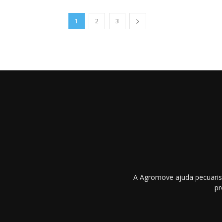
1
2
3
A Agromove ajuda pecuarist
pr