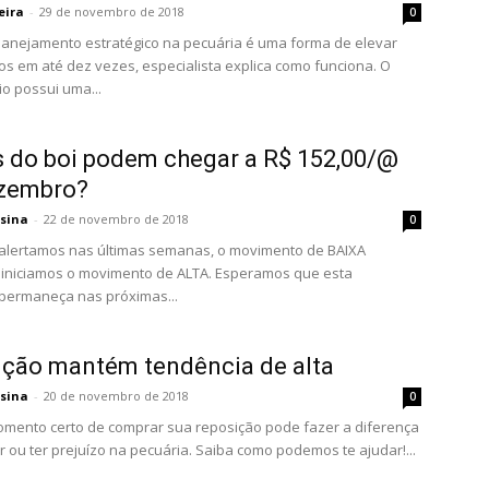
eira
-
29 de novembro de 2018
0
 planejamento estratégico na pecuária é uma forma de elevar
s em até dez vezes, especialista explica como funciona. O
o possui uma...
 do boi podem chegar a R$ 152,00/@
zembro?
ssina
-
22 de novembro de 2018
0
alertamos nas últimas semanas, o movimento de BAIXA
e iniciamos o movimento de ALTA. Esperamos que esta
permaneça nas próximas...
ção mantém tendência de alta
ssina
-
20 de novembro de 2018
0
mento certo de comprar sua reposição pode fazer a diferença
ar ou ter prejuízo na pecuária. Saiba como podemos te ajudar!...