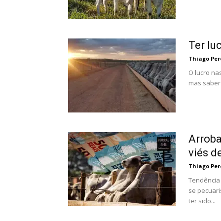
Ter lu
Thiago Per
O lucro na
mas saber 
Arroba
viés de
Thiago Per
Tendência 
se pecuari
ter sido...