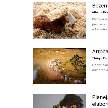
Bezerr
Alberto Pe
Planejar a
pecuária. 
A Tendênci
Arroba
Thiago Per
Oportunida
aumento da
Planej
elabor