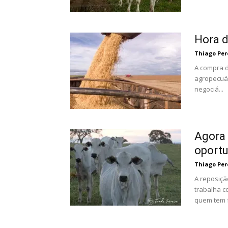
Hora d
Thiago Per
A compra d
agropecuár
negociá...
Agora 
oport
Thiago Per
A reposiçã
trabalha c
quem tem f