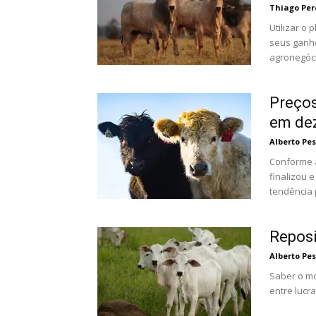
Thiago Per
Utilizar o
seus ganho
agronegóci
Preços
em de
Alberto Pe
Conforme 
finalizou 
tendência 
Reposi
Alberto Pe
Saber o mo
entre lucr