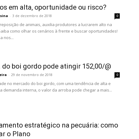
os em alta, oportunidade ou risco?
ssina
-
3 de dezembro de 2018
0
 reposição de animais, auxilia produtores a lucrarem alto na
Saiba como olhar os cenários à frente e buscar oportunidades!
a nos...
 do boi gordo pode atingir 152,00/@
eira
-
29 de novembro de 2018
0
de no mercado do boi gordo, com uma tendência de alta e
 demanda interna, o valor da arroba pode chegar a mais...
amento estratégico na pecuária: como
ar o Plano