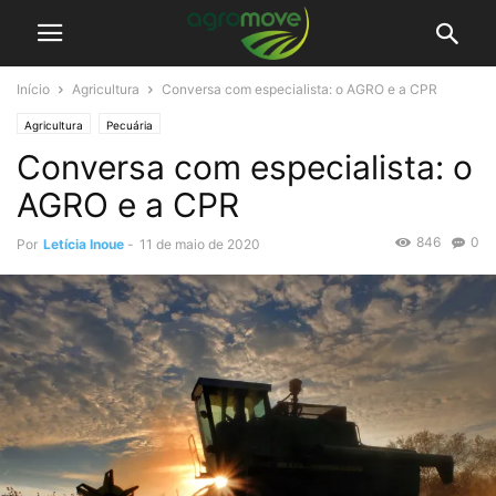
Início
Agricultura
Conversa com especialista: o AGRO e a CPR
Agricultura
Pecuária
Conversa com especialista: o
AGRO e a CPR
846
0
Por
Letícia Inoue
-
11 de maio de 2020