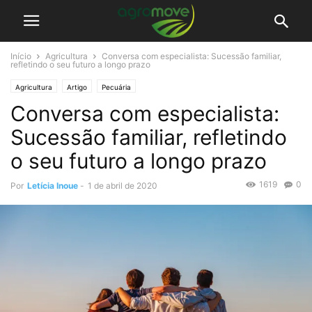
Início
Agricultura
Conversa com especialista: Sucessão familiar,
refletindo o seu futuro a longo prazo
Agricultura
Artigo
Pecuária
Conversa com especialista:
Sucessão familiar, refletindo
o seu futuro a longo prazo
1619
0
Por
Letícia Inoue
-
1 de abril de 2020