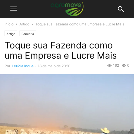
Início
Artigo
Toque sua Fazenda como uma Empresa e Lucre Mais
Artigo
Pecuária
Toque sua Fazenda como
uma Empresa e Lucre Mais
192
0
Por
Letícia Inoue
-
18 de maio de 2020