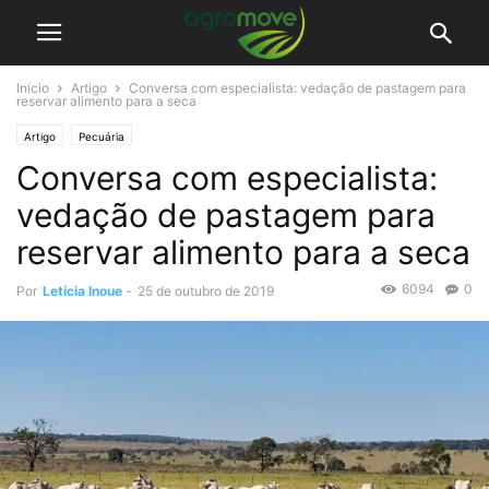
Início
Artigo
Conversa com especialista: vedação de pastagem para
reservar alimento para a seca
Artigo
Pecuária
Conversa com especialista:
vedação de pastagem para
reservar alimento para a seca
6094
0
Por
Letícia Inoue
-
25 de outubro de 2019