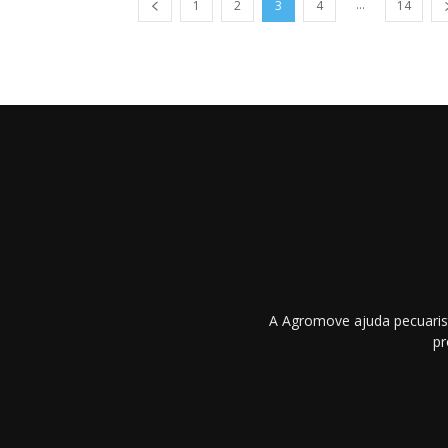
...
1
2
3
4
14
A Agromove ajuda pecuarist
pr