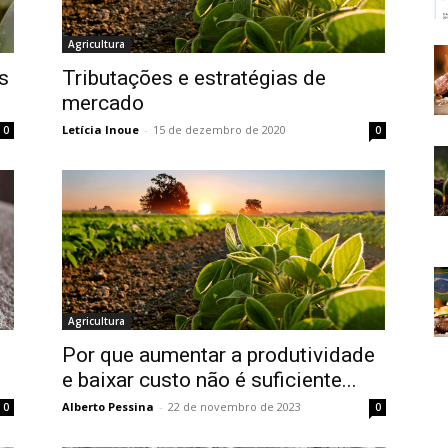
Agricultura
s
Tributações e estratégias de
mercado
Letícia Inoue
-
15 de dezembro de 2020
0
0
Agricultura
Por que aumentar a produtividade
e baixar custo não é suficiente...
Alberto Pessina
-
22 de novembro de 2023
0
0