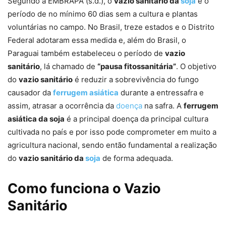
Segundo a EMBRAPA (s.d.), o
vazio sanitário da
soja
é o
período de no mínimo 60 dias sem a cultura e plantas
voluntárias no campo. No Brasil, treze estados e o Distrito
Federal adotaram essa medida e, além do Brasil, o
Paraguai também estabeleceu o período de
vazio
sanitário
, lá chamado de
“pausa fitossanitária”
. O objetivo
do
vazio sanitário
é reduzir a sobrevivência do fungo
causador da
ferrugem asiática
durante a entressafra e
assim, atrasar a ocorrência da
doença
na safra. A
ferrugem
asiática da soja
é a principal doença da principal cultura
cultivada no país e por isso pode comprometer em muito a
agricultura nacional, sendo então fundamental a realização
do
vazio sanitário da
soja
de forma adequada.
Como funciona o Vazio
Sanitário