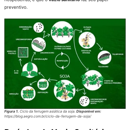
preventivo.
Figura 1.
Ciclo da ferrugem asiática da soja.
Disponível em:
https://blog.aegro.com.br/ciclo-da-ferrugem-da-soja/