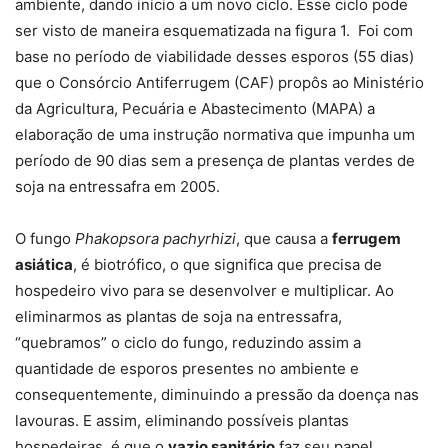
ambiente, dando início a um novo ciclo. Esse ciclo pode
ser visto de maneira esquematizada na figura 1. Foi com
base no período de viabilidade desses esporos (55 dias)
que o Consórcio Antiferrugem (CAF) propôs ao Ministério
da Agricultura, Pecuária e Abastecimento (MAPA) a
elaboração de uma instrução normativa que impunha um
período de 90 dias sem a presença de plantas verdes de
soja na entressafra em 2005.
O fungo
Phakopsora pachyrhizi
, que causa a
ferrugem
asiática
, é biotrófico, o que significa que precisa de
hospedeiro vivo para se desenvolver e multiplicar. Ao
eliminarmos as plantas de soja na entressafra,
“quebramos” o ciclo do fungo, reduzindo assim a
quantidade de esporos presentes no ambiente e
consequentemente, diminuindo a pressão da doença nas
lavouras. E assim, eliminando possíveis plantas
hospedeiras, é que o
vazio sanitário
faz seu papel