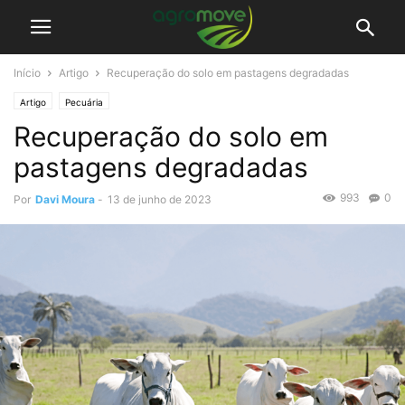
Início
Artigo
Recuperação do solo em pastagens degradadas
Artigo
Pecuária
Recuperação do solo em
pastagens degradadas
993
0
Por
Davi Moura
-
13 de junho de 2023