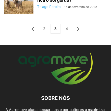
fica o boi gordo?
Thiago Pereira
-
15 de fevereiro de 2019
2
3
4
SOBRE NÓS
A Agromove ajuda pecuaristas e agricultores a maximizar