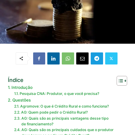
Índice
Introdução
Pesquisa CNA: Produtor, o que você precisa?
Questões
Agromove: O que é Crédito Rural e como funciona?
AG: Quem pode pedir o Crédito Rural?
AG: Quais são as principais vantagens desse tipo
de financiamento?
AG: Quais são os principais cuidados que o produtor