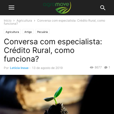
Início
Agricultura
Conversa com especialista: Crédito Rural, como
funciona?
Agricultura
Artigo
Pecuária
Conversa com especialista:
Crédito Rural, como
funciona?
8677
1
Por
Letícia Inoue
-
13 de agosto de 2019