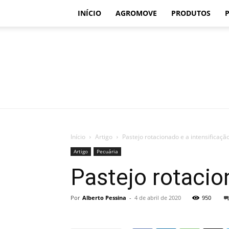
INÍCIO
AGROMOVE
PRODUTOS
Início
Artigo
Pastejo rotacionado e a intensificaçã
Artigo
Pecuária
Pastejo rotacio
Por
Alberto Pessina
-
4 de abril de 2020
950