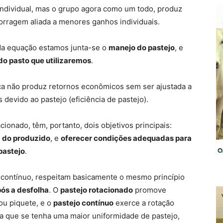
ndividual, mas o grupo agora como um todo, produz
forragem aliada a menores ganhos individuais.
da equação estamos junta-se o
manejo do pastejo
, e
 do pasto que utilizaremos
.
eca não produz retornos econômicos sem ser ajustada a
 devido ao pastejo (eficiência de pastejo).
cionado, têm, portanto, dois objetivos principais:
) do produzido
, e
oferecer condições adequadas para
pastejo
.
 contínuo, respeitam basicamente o mesmo princípio
pós a desfolha
. O
pastejo rotacionado
promove
ou piquete, e o
pastejo contínuo
exerce a rotação
a que se tenha uma maior uniformidade de pastejo,