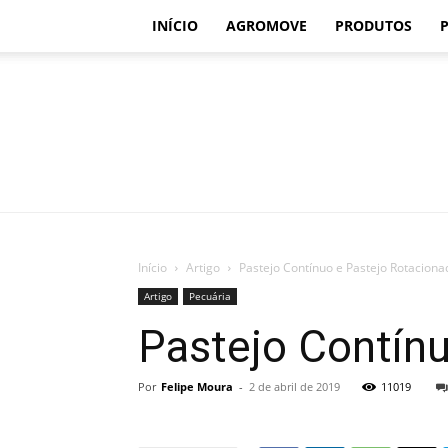
INÍCIO
AGROMOVE
PRODUTOS
Início
Artigo
Pastejo Contínuo e Pastejo Rotaciona
Artigo
Pecuária
Pastejo Contín
Por
Felipe Moura
-
2 de abril de 2019
11019