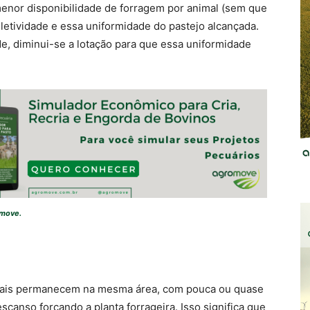
menor disponibilidade de forragem por animal (sem que
tividade e essa uniformidade do pastejo alcançada.
e, diminui-se a lotação para que essa uniformidade
omove.
nimais permanecem na mesma área, com pouca ou quase
anso forçando a planta forrageira. Isso significa que