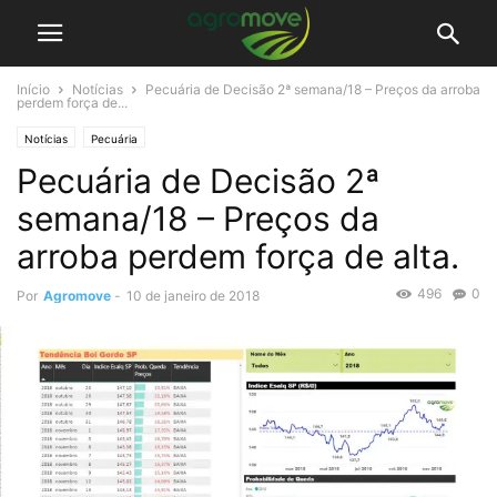
Início
Notícias
Pecuária de Decisão 2ª semana/18 – Preços da arroba
perdem força de...
Notícias
Pecuária
Pecuária de Decisão 2ª
semana/18 – Preços da
arroba perdem força de alta.
496
0
Por
Agromove
-
10 de janeiro de 2018