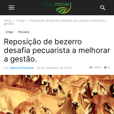
Início
Artigo
Reposição de bezerro desafia pecuarista a melhorar a
gestão.
Artigo
Pecuária
Reposição de bezerro
desafia pecuarista a melhorar
a gestão.
1644
0
Por
Alberto Pessina
-
22 de setembro de 2019