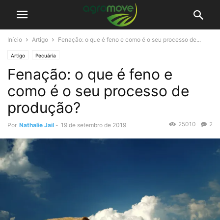
Início
Artigo
Fenação: o que é feno e como é o seu processo de...
Artigo
Pecuária
Fenação: o que é feno e
como é o seu processo de
produção?
25010
2
Por
Nathalie Jail
-
19 de setembro de 2019