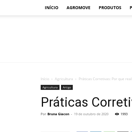
INÍCIO
AGROMOVE
PRODUTOS
Início
Agricultura
Práticas Corretivas: Por que real
Agricultura
Artigo
Práticas Correti
Por
Bruna Giacon
-
19 de outubro de 2020
1993