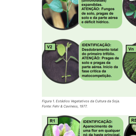
Figura 1. Estádios Vegetativos da Cultura da Soja.
Fonte: Fehr & Caviness, 1977.