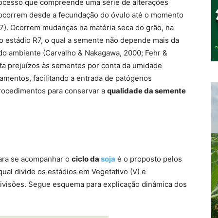
ocesso que compreende uma série de alterações
ue ocorrem desde a fecundação do óvulo até o momento
977). Ocorrem mudanças na matéria seca do grão, na
o estádio R7, o qual a semente não depende mais da
s do ambiente (Carvalho & Nakagawa, 2000; Fehr &
reta prejuízos às sementes por conta da umidade
gamentos, facilitando a entrada de patógenos
 procedimentos para conservar a
qualidade da semente
para se acompanhar o
ciclo da
soja
é o proposto pelos
ual divide os estádios em Vegetativo (V) e
sivisões. Segue esquema para explicação dinâmica dos