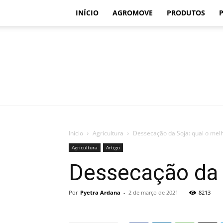
INÍCIO
AGROMOVE
PRODUTOS
Início
Agricultura
Dessecação da Soja: qual o me
Agricultura
Artigo
Dessecação da 
Por
Pyetra Ardana
-
2 de março de 2021
8213