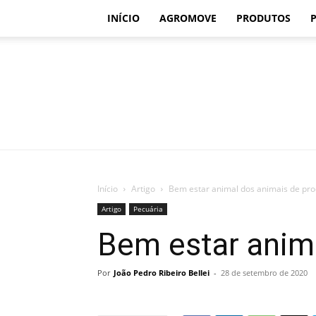
INÍCIO
AGROMOVE
PRODUTOS
Início
Artigo
Bem estar animal dos animais de pr
Artigo
Pecuária
Bem estar anim
Por
João Pedro Ribeiro Bellei
-
28 de setembro de 2020