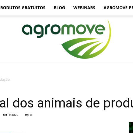
PRODUTOS GRATUITOS
BLOG
WEBINARS
AGROMOVE P
odução
Agromove
al dos animais de pro
10066
0